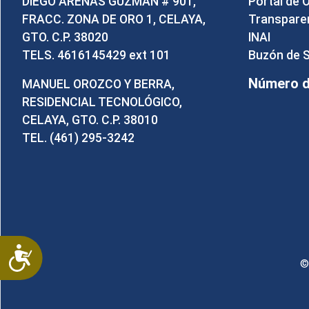
DIEGO ARENAS GUZMÁN # 901,
Portal de 
FRACC. ZONA DE ORO 1, CELAYA,
Transpare
GTO. C.P. 38020
INAI
TELS. 4616145429 ext 101
Buzón de 
Número de
MANUEL OROZCO Y BERRA,
RESIDENCIAL TECNOLÓGICO,
CELAYA, GTO. C.P. 38010
TEL. (461) 295-3242
Accesibilidad
©