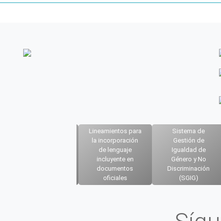
Lineamientos para
Sistema de
Norma NMX-R-
la incorporación
Gestión de
025-SCFI-2015
de lenguaje
Igualdad de
(Igualdad laboral y
incluyente en
Género y No
no discriminación)
documentos
Discriminación
oficiales
(SGIG)