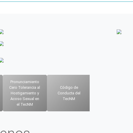
Pronunciamiento
Cero Tolerancia al
Código de
Política de
Hostigamiento y
Conducta del
Igualdad Laboral y
Acoso Sexual en
TecNM
No Discriminación
el TecNM