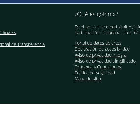
¿Qué es gob.mx?
Es el portal único de trámites, in
Oficiales
participación ciudadana.
Leer má
Portal de datos abiertos
ional de Transparencia
Declaración de accesibilidad
Aviso de privacidad integral
Aviso de privacidad simplificado
Términos y Condiciones
Política de seguridad
Mapa de sitio